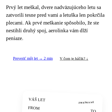
Prvý let meškal, dvere nadväzujúceho letu sa
zatvorili tesne pred vami a letuška len pokrčila
plecami. Ak prvé meškanie spôsobilo, že ste
nestihli druhý spoj, aerolinka vám dlží
peniaze.
Preveriť môj let → 2 min
V čom je háčik? ↓
VÁŠ LET
ZMEŠKANÉ
FROM
TO