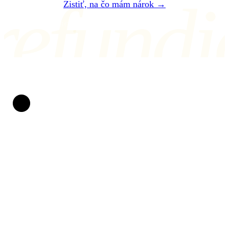
refundi
Zistiť, na čo mám nárok →
ALEBO NÁM NAPÍŠTE NA air@refundio.eu
Refundio
Spackané lety meníme na peniaze na účte. Za práva
cestujúcich bojujeme už od roku 2019. Bez
papierovačiek, bez stresu a s jasnou dohodou: ak
nevyhráme, naše služby vás nestoja ani cent.
CHRÁNENÍ PRÁVOM EÚ
POMÁHAME OD ROKU 2019
Práva cestujúcich