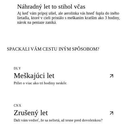
Náhradný let to stihol včas
×
Aj keď vám prípoj ušiel, ale aerolinka vás hneď šupla do iného
lietadla, ktoré v cieli pristálo s meškaním kratším ako 3 hodiny,
nárok na peniaze zaniká.
SPACKALI VÁM CESTU INÝM SPÔSOBOM?
DLY
Meškajúci let
Prílet o viac ako tri hodiny neskôr.
CNX
Zrušený let
Dali vám vedieť, že sa nelietá, až tesne pred dovolenkou?