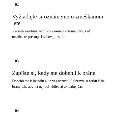
02
Vyžiadajte si oznámenie o zmeškanom
lete
Väčšina aerolínií vám pošle e-mail automaticky, keď
nestihnete prestup. Uschovajte si ho.
03
Zapíšte si, kedy ste dobehli k bráne
Dobehli ste k lietadlu a už vás nepustili? Spravte si fotku čísla
brány tak, aby na nej bol vidieť aj aktuálny čas.
04