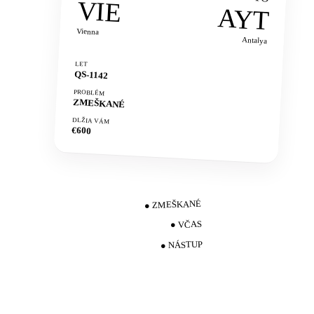
VIE
AYT
Vienna
Antalya
LET
QS-1142
PROBLÉM
ZMEŠKANÉ
DLŽIA VÁM
€600
ODLETY · BRÁNA B12
● ZMEŠKANÉ
QS-1142
● VČAS
FR-247
● NÁSTUP
OK-672