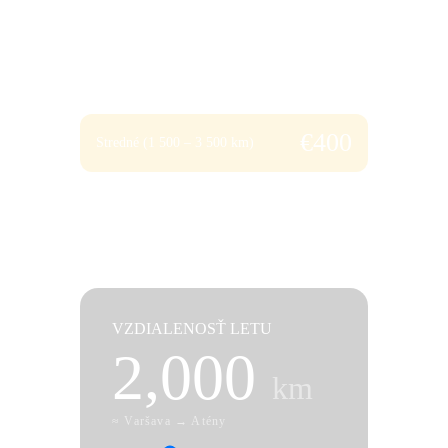
reálne meškali.
€
250
Krátke (do 1 500 km)
€
400
Stredné (1 500 – 3 500 km)
€
600
Dlhé (nad 3 500 km)
VZDIALENOSŤ LETU
2,000
km
≈ Varšava → Atény