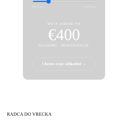
200 km
8 000 km
MÁTE NÁROK NA
€
400
NA OSOBU · NEZDANITEĽNÉ
Chcem svoje odškodné →
RADCA DO VRECKA