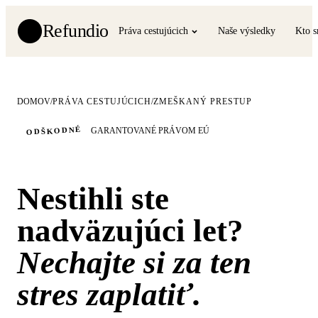
Refundio
Práva cestujúcich
Naše výsledky
Kto 
DOMOV
/
PRÁVA CESTUJÚCICH
/
ZMEŠKANÝ PRESTUP
ODŠKODNÉ
GARANTOVANÉ PRÁVOM EÚ
Nestihli ste
nadväzujúci let?
Nechajte si za ten
stres zaplatiť.