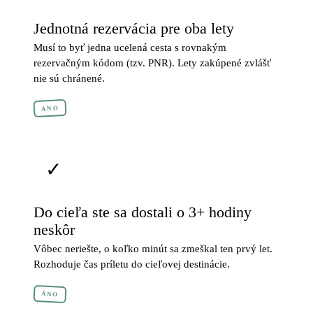
Jednotná rezervácia pre oba lety
Musí to byť jedna ucelená cesta s rovnakým
rezervačným kódom (tzv. PNR). Lety zakúpené zvlášť
nie sú chránené.
ÁNO
✓
Do cieľa ste sa dostali o 3+ hodiny
neskôr
Vôbec neriešte, o koľko minút sa zmeškal ten prvý let.
Rozhoduje čas príletu do cieľovej destinácie.
ÁNO