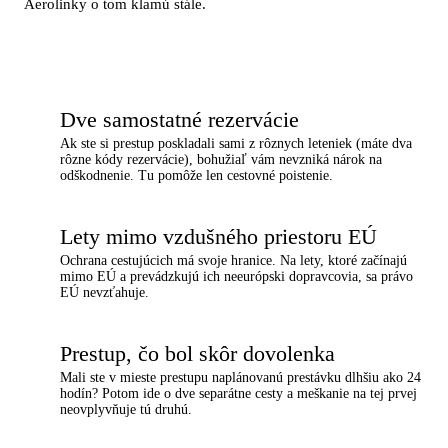
Aerolinky o tom klamú stále.
Dve samostatné rezervácie
×
Ak ste si prestup poskladali sami z rôznych leteniek (máte dva
rôzne kódy rezervácie), bohužiaľ vám nevzniká nárok na
odškodnenie. Tu pomôže len cestovné poistenie.
Lety mimo vzdušného priestoru EÚ
×
Ochrana cestujúcich má svoje hranice. Na lety, ktoré začínajú
mimo EÚ a prevádzkujú ich neeurópski dopravcovia, sa právo
EÚ nevzťahuje.
Prestup, čo bol skôr dovolenka
×
Mali ste v mieste prestupu naplánovanú prestávku dlhšiu ako 24
hodín? Potom ide o dve separátne cesty a meškanie na tej prvej
neovplyvňuje tú druhú.