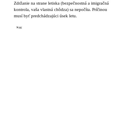
Zdržanie na strane letiska (bezpečnostná a imigračná
kontrola, vaša vlastná chôdza) sa nepočíta. Príčinou
musí byť predchádzajúci úsek letu.
NIE
KALKULAČKA VÝŠKY
ODŠKODNENIA
Spočítajte si svoje
odškodné.
Odškodnenie sa počíta zo vzdialenosti
vašej trasy. Nie z toho, ako dlho ste