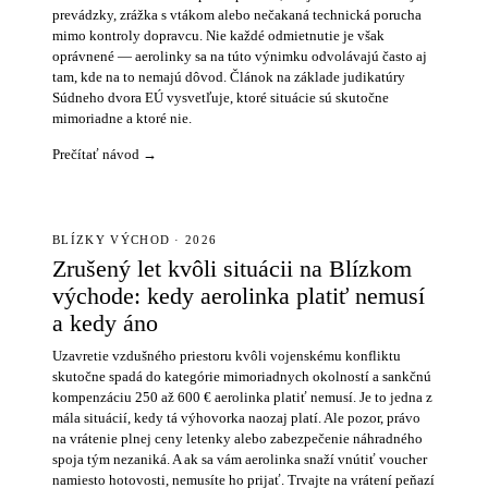
prevádzky, zrážka s vtákom alebo nečakaná technická porucha
mimo kontroly dopravcu. Nie každé odmietnutie je však
oprávnené — aerolinky sa na túto výnimku odvolávajú často aj
tam, kde na to nemajú dôvod. Článok na základe judikatúry
Súdneho dvora EÚ vysvetľuje, ktoré situácie sú skutočne
mimoriadne a ktoré nie.
Prečítať návod →
BLÍZKY VÝCHOD · 2026
Zrušený let kvôli situácii na Blízkom
východe: kedy aerolinka platiť nemusí
a kedy áno
Uzavretie vzdušného priestoru kvôli vojenskému konfliktu
skutočne spadá do kategórie mimoriadnych okolností a sankčnú
kompenzáciu 250 až 600 € aerolinka platiť nemusí. Je to jedna z
mála situácií, kedy tá výhovorka naozaj platí. Ale pozor, právo
na vrátenie plnej ceny letenky alebo zabezpečenie náhradného
spoja tým nezaniká. A ak sa vám aerolinka snaží vnútiť voucher
namiesto hotovosti, nemusíte ho prijať. Trvajte na vrátení peňazí