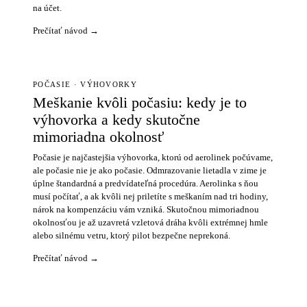
na účet.
Prečítať návod →
POČASIE · VÝHOVORKY
Meškanie kvôli počasiu: kedy je to
výhovorka a kedy skutočne
mimoriadna okolnosť
Počasie je najčastejšia výhovorka, ktorú od aerolinek počúvame,
ale počasie nie je ako počasie. Odmrazovanie lietadla v zime je
úplne štandardná a predvídateľná procedúra. Aerolinka s ňou
musí počítať, a ak kvôli nej priletíte s meškaním nad tri hodiny,
nárok na kompenzáciu vám vzniká. Skutočnou mimoriadnou
okolnosťou je až uzavretá vzletová dráha kvôli extrémnej hmle
alebo silnému vetru, ktorý pilot bezpečne neprekoná.
Prečítať návod →