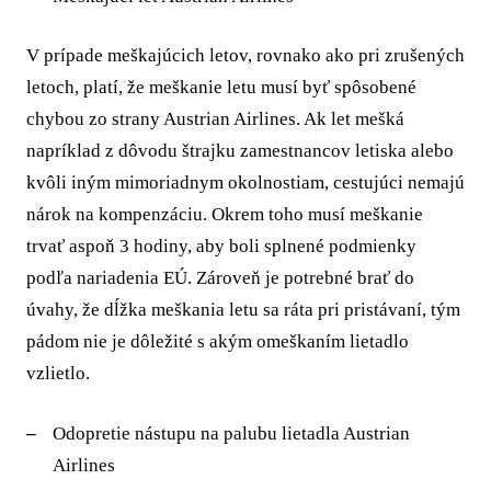
V prípade meškajúcich letov, rovnako ako pri zrušených
letoch, platí, že meškanie letu musí byť spôsobené
chybou zo strany Austrian Airlines. Ak let mešká
napríklad z dôvodu štrajku zamestnancov letiska alebo
kvôli iným mimoriadnym okolnostiam, cestujúci nemajú
nárok na kompenzáciu. Okrem toho musí meškanie
trvať aspoň 3 hodiny, aby boli splnené podmienky
podľa nariadenia EÚ. Zároveň je potrebné brať do
úvahy, že dĺžka meškania letu sa ráta pri pristávaní, tým
pádom nie je dôležité s akým omeškaním lietadlo
vzlietlo.
Odopretie nástupu na palubu lietadla Austrian
Airlines