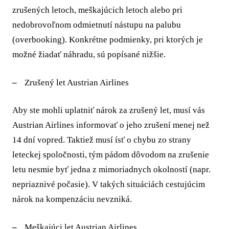
zrušených letoch, meškajúcich letoch alebo pri
nedobrovoľnom odmietnutí nástupu na palubu
(overbooking). Konkrétne podmienky, pri ktorých je
možné žiadať náhradu, sú popísané nižšie.
Zrušený let Austrian Airlines
Aby ste mohli uplatniť nárok za zrušený let, musí vás
Austrian Airlines informovať o jeho zrušení menej než
14 dní vopred. Taktiež musí ísť o chybu zo strany
leteckej spoločnosti, tým pádom dôvodom na zrušenie
letu nesmie byť jedna z mimoriadnych okolností (napr.
nepriaznivé počasie). V takých situáciách cestujúcim
nárok na kompenzáciu nevzniká.
Meškajúci let Austrian Airlines