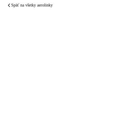
Späť na všetky aerolinky
ZHRNUTÉ A PODČIARKNUTÉ
Austrian Airlines
vám pokazil let.
Nechajte sa
zaplatiť
.
Dve minúty. Zadarmo. Bez registrácie. Do 24
hodín vám povieme, či vám Austrian Airlines
dlhuje — a koľko presne.