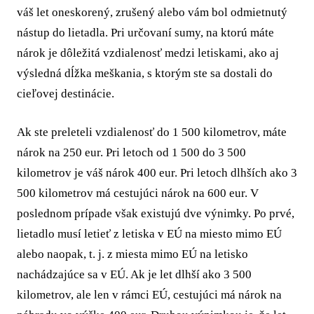
váš let oneskorený, zrušený alebo vám bol odmietnutý
nástup do lietadla. Pri určovaní sumy, na ktorú máte
nárok je dôležitá vzdialenosť medzi letiskami, ako aj
výsledná dĺžka meškania, s ktorým ste sa dostali do
cieľovej destinácie.
Ak ste preleteli vzdialenosť do 1 500 kilometrov, máte
nárok na 250 eur. Pri letoch od 1 500 do 3 500
kilometrov je váš nárok 400 eur. Pri letoch dlhších ako 3
500 kilometrov má cestujúci nárok na 600 eur. V
poslednom prípade však existujú dve výnimky. Po prvé,
lietadlo musí letieť z letiska v EÚ na miesto mimo EÚ
alebo naopak, t. j. z miesta mimo EÚ na letisko
nachádzajúce sa v EÚ. Ak je let dlhší ako 3 500
kilometrov, ale len v rámci EÚ, cestujúci má nárok na