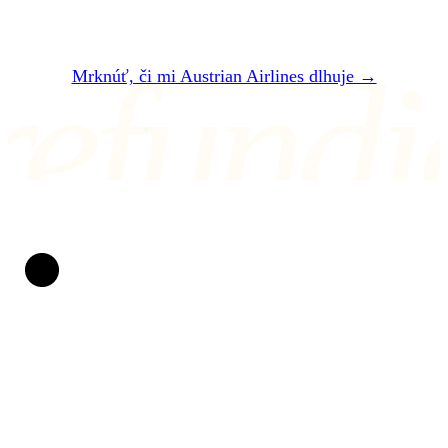
refundi
Mrknúť, či mi Austrian Airlines dlhuje →
ALEBO NÁM NAPÍŠTE NA air@refundio.eu
Refundio
Spackané lety meníme na peniaze na účte. Za práva
cestujúcich bojujeme už od roku 2019. Bez
papierovačiek, bez stresu a s jasnou dohodou: ak
nevyhráme, naše služby vás nestoja ani cent.
CHRÁNENÍ PRÁVOM EÚ
POMÁHAME OD ROKU 2019