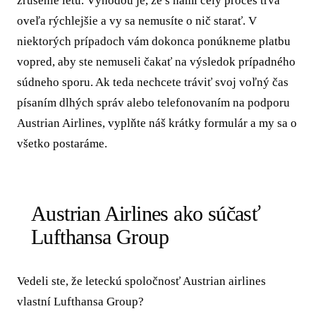
zrušenie letu. Výhodou je, že s nami celý proces trvá
oveľa rýchlejšie a vy sa nemusíte o nič starať. V
niektorých prípadoch vám dokonca ponúkneme platbu
vopred, aby ste nemuseli čakať na výsledok prípadného
súdneho sporu. Ak teda nechcete tráviť svoj voľný čas
písaním dlhých správ alebo telefonovaním na podporu
Austrian Airlines, vyplňte náš krátky formulár a my sa o
všetko postaráme.
Austrian Airlines ako súčasť
Lufthansa Group
Vedeli ste, že leteckú spoločnosť Austrian airlines
vlastní Lufthansa Group?