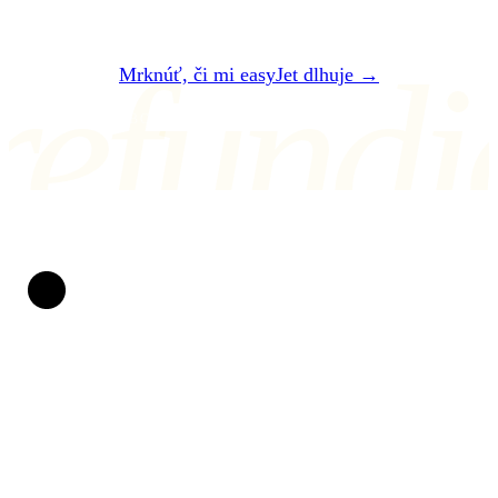
refundi
Mrknúť, či mi easyJet dlhuje →
ALEBO NÁM NAPÍŠTE NA air@refundio.eu
Refundio
Spackané lety meníme na peniaze na účte. Za práva
cestujúcich bojujeme už od roku 2019. Bez
papierovačiek, bez stresu a s jasnou dohodou: ak
nevyhráme, naše služby vás nestoja ani cent.
CHRÁNENÍ PRÁVOM EÚ
POMÁHAME OD ROKU 2019