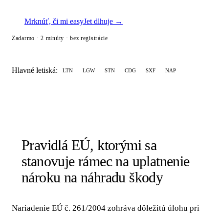
Mrknúť, či mi easyJet dlhuje →
Zadarmo · 2 minúty · bez registrácie
Hlavné letiská:
LTN
LGW
STN
CDG
SXF
NAP
Pravidlá EÚ, ktorými sa
stanovuje rámec na uplatnenie
nároku na náhradu škody
Nariadenie EÚ č. 261/2004 zohráva dôležitú úlohu pri