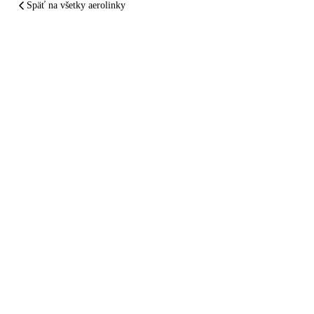
Späť na všetky aerolinky
ZHRNUTÉ A PODČIARKNUTÉ
easyJet
vám pokazil
let.
Nechajte sa
zaplatiť
.
Dve minúty. Zadarmo. Bez registrácie. Do 24
hodín vám povieme, či vám easyJet dlhuje — a
koľko presne.