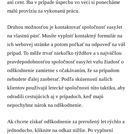
ani cent. Iba v prípade úspechu vo veci si ponecháme
malú províziu za vykonanú prácu.
Druhou možnosťou je kontaktovať spoločnosť easyJet
na vlastnú päsť. Musíte vyplniť kontaktný formulár na
ich webovej stránke a potom počkať na odpoveď na váš
prípad. To môže trvať niekoľko týždňov a s najväčšou
pravdepodobnosťou spoločnosť easyJet vašu žiadosť o
odškodnenie zamietne s očakávaním, že sa prípadom
nebudete ďalej zaoberať. Podľa skúseností našich
klientov používajú letecké spoločnosti túto taktiku, aby
odradili cestujúcich aj v prípadoch, keď majú
nepochybne nárok na odškodnenie.
Ak chcete získať odškodnenie za prerušený let rýchlo a
jednoducho, kliknite na odkaz nižšie. Po vyplnení