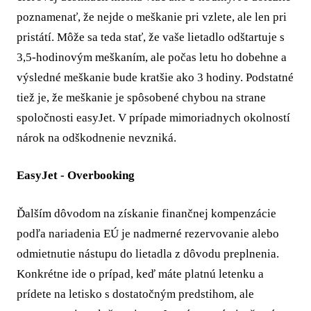
poznamenať, že nejde o meškanie pri vzlete, ale len pri
pristátí. Môže sa teda stať, že vaše lietadlo odštartuje s
3,5-hodinovým meškaním, ale počas letu ho dobehne a
výsledné meškanie bude kratšie ako 3 hodiny. Podstatné
tiež je, že meškanie je spôsobené chybou na strane
spoločnosti easyJet. V prípade mimoriadnych okolností
nárok na odškodnenie nevzniká.
EasyJet - Overbooking
Ďalším dôvodom na získanie finančnej kompenzácie
podľa nariadenia EÚ je nadmerné rezervovanie alebo
odmietnutie nástupu do lietadla z dôvodu preplnenia.
Konkrétne ide o prípad, keď máte platnú letenku a
prídete na letisko s dostatočným predstihom, ale