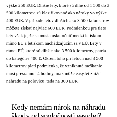
výške 250 EUR. Dlhšie lety, ktoré sú dlhé od 1 500 do 3
500 kilometrov, sú klasifikované ako nároky vo výške
400 EUR. V prípade letov dlhších ako 3 500 kilometrov
môžete získať najviac 600 EUR. Podmienkou pre tieto
lety však je, že sa musia uskutočniť medzi letiskom
mimo EÚ a letiskom nachádzajúcim sa v EÚ. Lety v
rámci EÚ, ktoré sú dlhšie ako 3 500 kilometrov, patria
do kategórie 400 €. Okrem toho pri letoch nad 3 500
kilometrov platí podmienka, že vzniknuté meškanie
musí presiahnuť 4 hodiny, inak môže easyJet znížiť
náhradu na polovicu, teda na 300 EUR.
Kedy nemám nárok na náhradu
škody od spoločnosti easyJet?