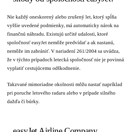
Nie každý oneskorený alebo zrušený let, ktorý spĺňa
vyššie uvedené podmienky, má automaticky nárok na
finančnú náhradu. Existujú určité udalosti, ktoré
spoločnosť easyJet nemôže predvídať a ak nastanú,
nemôže im zabrániť. V nariadení 261/2004 sa uvádza,
že v týchto prípadoch letecká spoločnosť nie je povinná
vyplatiť cestujúcemu odškodnenie.
Takzvané mimoriadne okolnosti môžu nastať napríklad
pri poruche letového radaru alebo v prípade silného
dažďa či búrky.
easyJet Airline Company