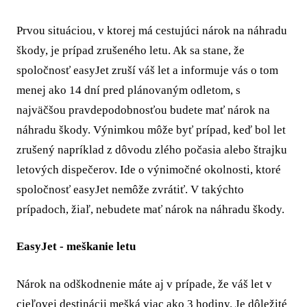
Prvou situáciou, v ktorej má cestujúci nárok na náhradu
škody, je prípad zrušeného letu. Ak sa stane, že
spoločnosť easyJet zruší váš let a informuje vás o tom
menej ako 14 dní pred plánovaným odletom, s
najväčšou pravdepodobnosťou budete mať nárok na
náhradu škody. Výnimkou môže byť prípad, keď bol let
zrušený napríklad z dôvodu zlého počasia alebo štrajku
letových dispečerov. Ide o výnimočné okolnosti, ktoré
spoločnosť easyJet nemôže zvrátiť. V takýchto
prípadoch, žiaľ, nebudete mať nárok na náhradu škody.
EasyJet - meškanie letu
Nárok na odškodnenie máte aj v prípade, že váš let v
cieľovej destinácii mešká viac ako 3 hodiny. Je dôležité