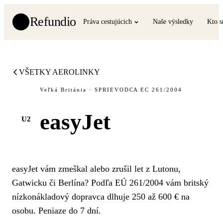
Refundio
Práva cestujúcich
Naše výsledky
Kto 
VŠETKY AEROLINKY
Veľká Británia · SPRIEVODCA EC 261/2004
easyJet
U2
easyJet vám zmeškal alebo zrušil let z Lutonu,
Gatwicku či Berlína? Podľa EÚ 261/2004 vám britský
nízkonákladový dopravca dlhuje 250 až 600 € na
osobu. Peniaze do 7 dní.