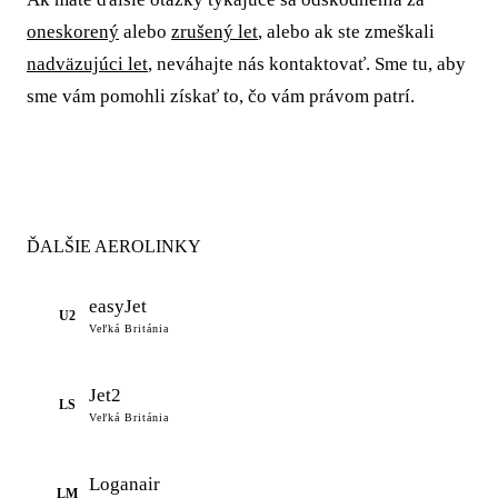
oneskorený
alebo
zrušený let
, alebo ak ste zmeškali
nadväzujúci let
, neváhajte nás kontaktovať. Sme tu, aby
sme vám pomohli získať to, čo vám právom patrí.
ĎALŠIE AEROLINKY
easyJet
U2
Veľká Británia
Jet2
LS
Veľká Británia
Loganair
LM