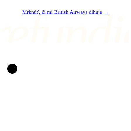
refundi
Mrknúť, či mi British Airways dlhuje →
ALEBO NÁM NAPÍŠTE NA air@refundio.eu
Refundio
Spackané lety meníme na peniaze na účte. Za práva
cestujúcich bojujeme už od roku 2019. Bez
papierovačiek, bez stresu a s jasnou dohodou: ak
nevyhráme, naše služby vás nestoja ani cent.
CHRÁNENÍ PRÁVOM EÚ
POMÁHAME OD ROKU 2019