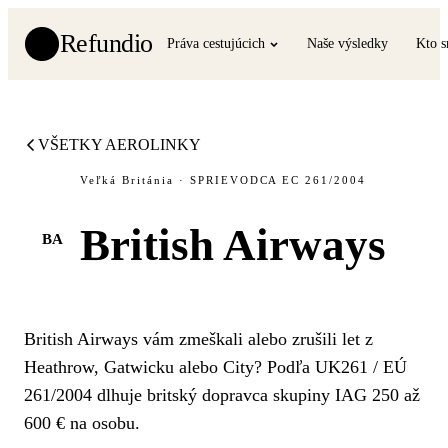
Refundio
Práva cestujúcich
Naše výsledky
Kto 
VŠETKY AEROLINKY
Veľká Británia · SPRIEVODCA EC 261/2004
British Airways
BA
British Airways vám zmeškali alebo zrušili let z
Heathrow, Gatwicku alebo City? Podľa UK261 / EÚ
261/2004 dlhuje britský dopravca skupiny IAG 250 až
600 € na osobu.