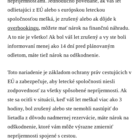
nepríjemnosťami. Jednoducho povedané, ak váš let
odlietajúci z EÚ alebo s európskou leteckou
spoločnosťou mešká, je zrušený alebo ak dôjde k
overbookingu
, môžete mať nárok na finančnú náhradu.
A to nie je všetko! Ak bol váš let zrušený a vy ste boli
informovaní menej ako 14 dní pred plánovaným
odletom, máte tiež nárok na odškodnenie.
Toto nariadenie je základom ochrany práv cestujúcich v
EÚ a zabezpečuje, aby letecké spoločnosti niesli
zodpovednosť za všetky spôsobené nepríjemnosti. Ak
ste sa ocitli v situácii, keď váš let meškal viac ako 3
hodiny, bol zrušený alebo ste nemohli nastúpiť do
lietadla z dôvodu nadmernej rezervácie, máte nárok na
odškodnenie, ktoré vám môže výrazne zmierniť
nepríjemnosti spojené s cestou.